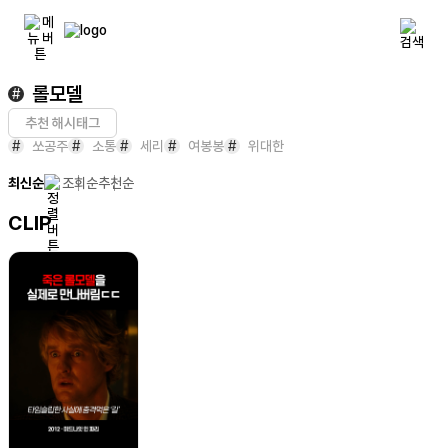
롤모델
#
추천 해시태그
#
쏘공주
#
소통
#
세리
#
여봉봉
#
위대한
최신순
조회순
추천순
CLIP