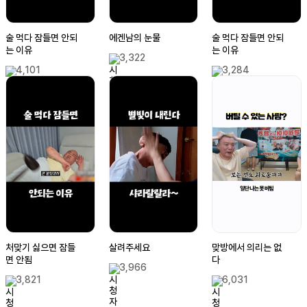
술 먹다 잠들면 안되
에겐남의 눈물
술 먹다 잠들면 안되
는 이유
는 이유
3,322
4,101
3,284
처맞기 싫으면 잠들
살려주세요
맞방에서 의리는 없
면 안됨
다
3,966
3,821
6,031