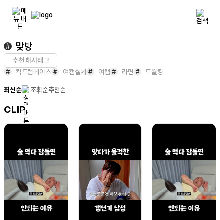
맞방
#
추천 해시태그
#
킥드럼베이스
#
여캠실체
#
여캠
#
라면
#
트월킹
최신순
조회순
추천순
CLIP