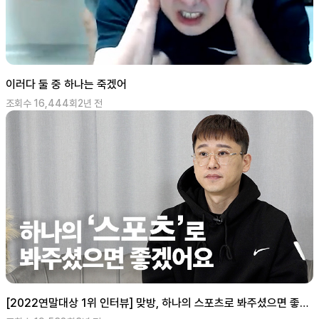
이러다 둘 중 하나는 죽겠어
조회수
16,444
회
2년 전
[2022연말대상 1위 인터뷰] 맞방, 하나의 스포츠로 봐주셨으면 좋겠어요. 버라이어티(남) 부문 1위 bj바바형