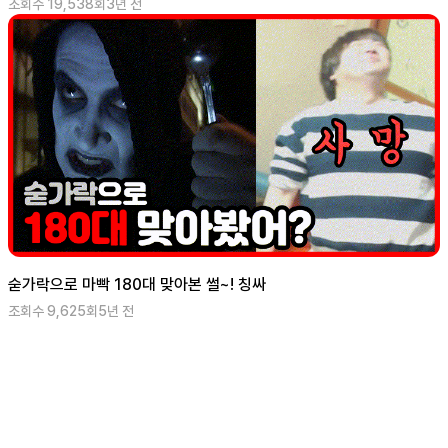
조회수
19,538
회
3년 전
숟가락으로 마빡 180대 맞아본 썰~! 칭싸
조회수
9,625
회
5년 전