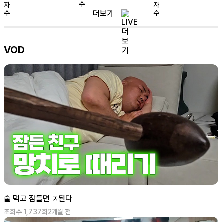
더보기
VOD
술 먹고 잠들면 ㅈ된다
조회수
1,737
회
2개월 전