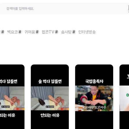
 질문
#
백요코
#
귀여움
#
팝콘TV
#
솜사탕
#
인터넷방송
문의하기
원
이의신청
디 복구