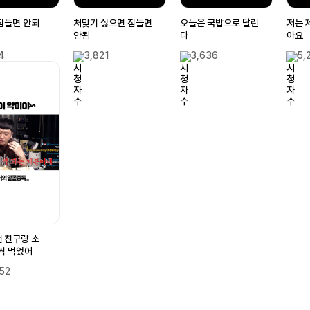
잠들면 안되
처맞기 싫으면 잠들면
오늘은 국밥으로 달린
저는 
안됨
다
아요
4
3,821
3,636
5,
 친구랑 소
씩 먹었어
52