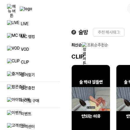
LIVE
팝콘(캐쉬)
풀방 입장권
공지사항
자주묻는
술방
#
추천 해시태그
MC 랭킹
팝콘상품권 등록
리스트업
문의하기
일대일 
최신순
조회순
추천순
VOD
CLIP
이벤트 팝콘(캐쉬)
시청인원 업
제안하기
방송 민
CLIP
럭셔리 팝콘(캐쉬)
방송저장 용량 추가
방송 및 장애신고
제재자 
즐겨찾기
프리미엄 닉네임 이용권
불법촬영물 등 유통신고
탈퇴 아이
팝콘충전
매니저 추가
아이템 구매
이벤트
메가폰
고객센터
방송 입장효과