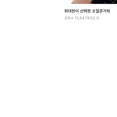
위대한이 선택한 꼬깔콘가락
조회수
15,847
회
2년 전