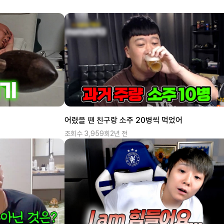
어렸을 땐 친구랑 소주 20병씩 먹었어
조회수
3,959
회
2년 전