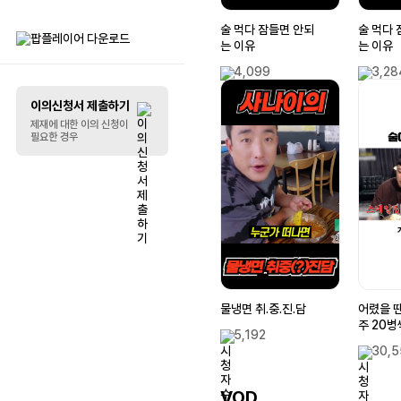
술 먹다 잠들면 안되
술 먹다 
리스트 꾸미기
는 이유
는 이유
4,099
3,28
말풍선
이의신청서 제출하기
제재에 대한 이의 신청이
필요한 경우
어렸을 땐
물냉면 취.중.진.담
주 20병
5,192
30,5
VOD