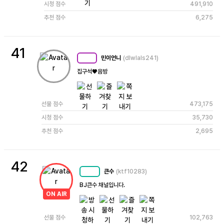
시청 점수
491,910
추천 점수
6,275
41
민이언니
(dlwlals241)
MC
85
집구석♥음방
선물 점수
473,175
시청 점수
35,730
추천 점수
2,695
42
큰수
(ktf10283)
MC
54
BJ큰수 채널입니다.
ON AIR
선물 점수
102,763