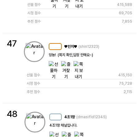
선물 점수
415,588
시청 점수
69,705
추천 점수
7,855
47
♥민지♥
(shin12323)
MC
101
앙뇽!  (쪽지 확인,답장 안해요~)
선물 점수
415,150
시청 점수
75,728
추천 점수
2,115
48
4조1항
(dmasifld12345)
MC
33
4조1항 채널입니다.