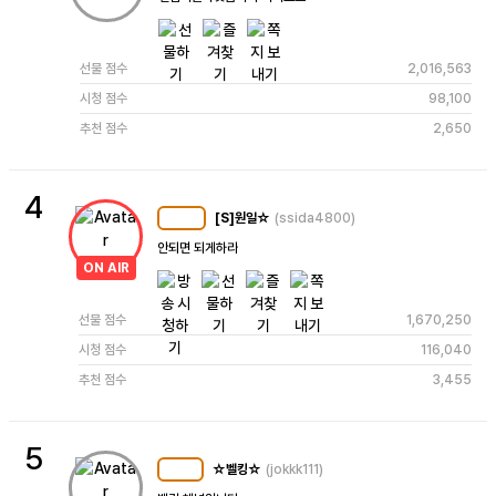
선물 점수
2,016,563
시청 점수
98,100
추천 점수
2,650
4
[S]원일☆
(ssida4800)
MC
108
안되면 되게하라
ON AIR
선물 점수
1,670,250
시청 점수
116,040
추천 점수
3,455
5
☆벨킹☆
(jokkk111)
MC
113