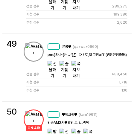
선물 점수
289,275
시청 점수
199,380
추천 점수
2,620
49
은콩♥
(qazwsx0660)
MC
43
pm:)8시~(۶•̀ᴗ•́)۶—̳͟͞͞♡ / 토,일 고정off (방장랜덤출몰!)
선물 점수
488,450
시청 점수
1,718
추천 점수
130
50
♥쌩크림♥
(kam19611)
MC
53
방송AM2시♥️휴방.토.일..램덤
ON AIR