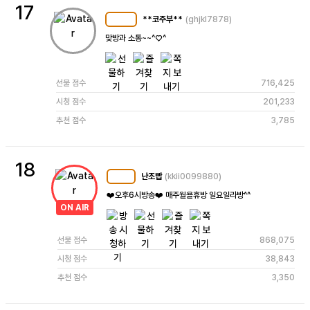
17
**코주부**
(ghjkl7878)
MC
124
맞방과 소통~~^♡^
선물 점수
716,425
시청 점수
201,233
추천 점수
3,785
18
난조빱
(kkii0099880)
MC
110
❤️오후6시방송❤️ 매주월욜휴방 일요일라방^^
ON AIR
선물 점수
868,075
시청 점수
38,843
추천 점수
3,350