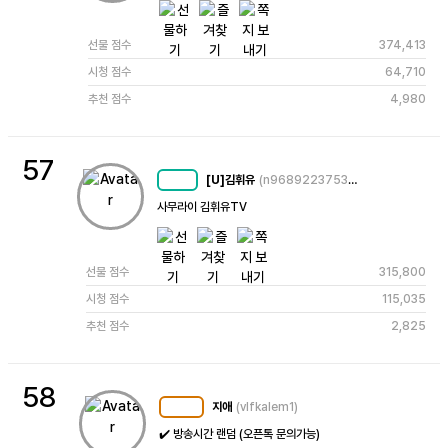
선물 점수
374,413
시청 점수
64,710
추천 점수
4,980
57
[U]김휘유
(n9689223753493230304)
MC
78
사무라이 김휘유TV
선물 점수
315,800
시청 점수
115,035
추천 점수
2,825
58
지애
(vlfkalem1)
MC
125
✔️ 방송시간 랜덤 (오픈톡 문의가능) 