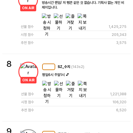
방송시간 랜덤/ 저 뻥콘 같은 것 없습니다. 기획사 없는 개인 비
제이입니다.
ON AIR
선물 점수
1,425,275
시청 점수
205,343
추천 점수
3,575
8
SZ_수지
(143s2)
MC
105
평일6시 주말1시 💕
ON AIR
선물 점수
1,221,388
시청 점수
106,320
추천 점수
6,520
9