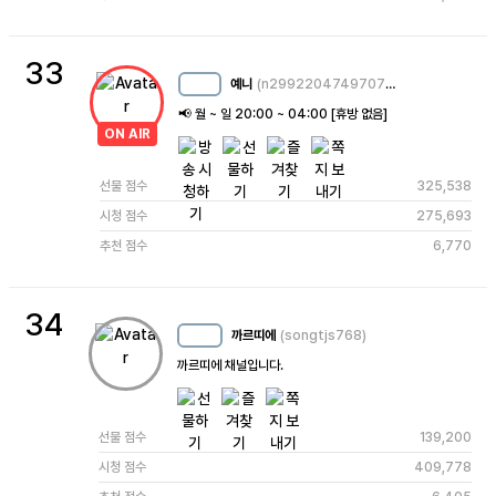
33
예니
(n2992204749707260211)
MC
12
📢 월 ~ 일 20:00 ~ 04:00 [휴방 없음]
ON AIR
선물 점수
325,538
시청 점수
275,693
추천 점수
6,770
34
까르띠에
(songtjs768)
MC
34
까르띠에 채널입니다.
선물 점수
139,200
시청 점수
409,778