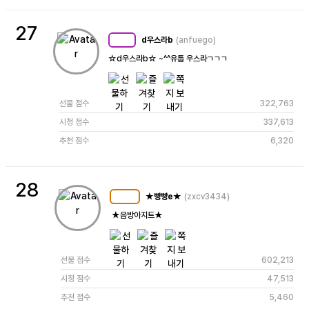
27
d우스라b
(anfuego)
MC
80
☆d우스라b☆ ~^^유툽 우스라ㄱㄱㄱ
선물 점수
322,763
시청 점수
337,613
추천 점수
6,320
28
★빵빵e★
(zxcv3434)
MC
105
 ★음방아지트★
선물 점수
602,213
시청 점수
47,513
추천 점수
5,460