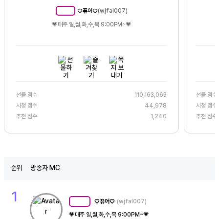
♡퓨어♡
(
wjfal007
)
MC
190
💗매주 일,월,화,수,목 9:00PM~💗
선물 점수
110,163,063
선물 점수
시청 점수
44,978
시청 점수
추천 점수
1,240
추천 점수
순위
방송자 MC
1
♡퓨어♡
(wjfal007)
MC
190
💗매주 일,월,화,수,목 9:00PM~💗