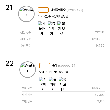
21
대명동억창수
(qwer9623)
MC
102
다시 웃을수 있을까?탕탕탕
선물 점수
132,113
시청 점수
628,950
추천 점수
9,750
22
솔이
(soooool24)
MC
122
평일 오전 10시는 솔이 !🧡
선물 점수
656,288
시청 점수
47,393
추천 점수
2,135