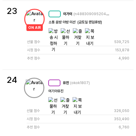
23
이가이
(n4883090952043230823)
MC
60
소통 음방 야방 미션  (금토일 랜덤휴방)
ON AIR
선물 점수
539,725
시청 점수
153,878
추천 점수
4,990
24
유진
(okok1807)
MC
96
여기야유진
선물 점수
326,050
시청 점수
353,490
추천 점수
6,760