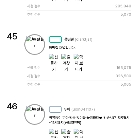
시청 점수
285,848
추천 점수
5,070
45
뚱띵걸
(dlarktjs1)
MC
77
뚱띵걸 채널입니다.
선물 점수
165,075
시청 점수
326,580
추천 점수
5,065
46
두아
(uion041107)
MC
25
귀염둥이 두아 방송 많이들 놀러와요❤️ 방송시간-오후5시
~11시까지(금요일휴방)