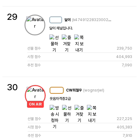
29
달이
(k4749122832300220524)
MC
23
달이 채널입니다.
선물 점수
239,750
시청 점수
404,993
추천 점수
7,090
30
CW최철우
(wognsrjwl)
MC
102
웃음자격증2급
ON AIR
선물 점수
227,225
시청 점수
405,383
추천 점수
7,910