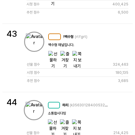
시청 점수
400,425
추천 점수
6,500
43
!백수형
(rtfgrt)
MC
101
백수형 채널입니다.
선물 점수
324,463
시청 점수
180,135
추천 점수
3,685
44
하리
(k3563012840053230531)
MC
65
소통합시댜잉
선물 점수
214,425