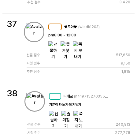
추천 점수
3,420
37
♥모아♥
(wlsdk1203)
MC
105
pm8:00 ~ 12:00 
선물 점수
517,650
시청 점수
9,150
추천 점수
1,815
38
나애교
(n4197152703557251224)
MC
56
기분이 태도가 되지말자
선물 점수
240,913
시청 점수
277,778