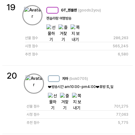
19
GT_젠틀맨
(goods2you)
MC
90
젠슬라랑 여행방송
선물 점수
286,263
시청 점수
565,245
추천 점수
6,580
20
지아
(bok0705)
MC
14
❤️방송시간 am10:00~pm4:00❤️휴방 토,일
선물 점수
701,275
시청 점수
77,063
추천 점수
5,775