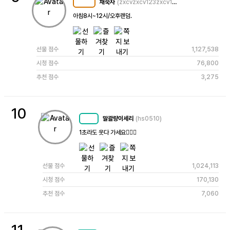
채숙자
(zxcvzxcv123zxcv123)
MC
108
아침8시~12시/오후랜덤. 
선물 점수
1,127,538
시청 점수
76,800
추천 점수
3,275
10
말괄량이세리
(hs0510)
MC
61
1초라도 웃다 가세요🙇🏻‍♀️
선물 점수
1,024,113
시청 점수
170,130
추천 점수
7,060