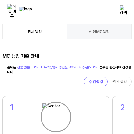
전체랭킹
신인MC랭킹
MC 랭킹 기준 안내
순위는
선물팝콘(50%) + 누적방송시청인원(30%) + 추천(20%)
점수를 합산하여
산정합
니다.
주간랭킹
월간랭킹
1
2