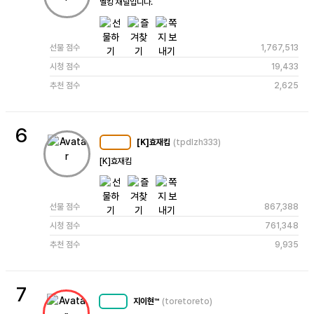
벨킹 채널입니다.
선물 점수
1,767,513
시청 점수
19,433
추천 점수
2,625
6
[K]효재킴
(tpdlzh333)
MC
128
[K]효재킴 
선물 점수
867,388
시청 점수
761,348
추천 점수
9,935
7
지이현™
(toretoreto)
MC
79