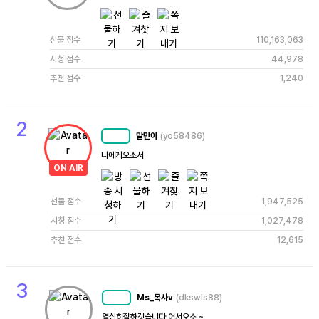
선물 점수
110,163,063
시청 점수
44,978
추천 점수
1,240
2
말만이
(yo58486)
MC
74
나에게오소서
ON AIR
선물 점수
1,947,525
시청 점수
1,027,478
추천 점수
12,615
3
Ms_목사v
(dkswls88)
MC
75
열심히잘하겟습니다 어서오소 ~ 