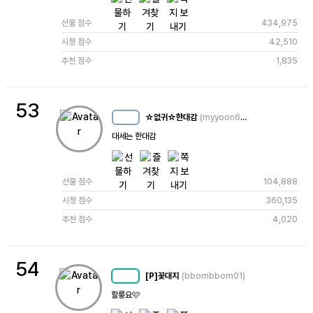
선물 점수
434,975
시청 점수
42,510
추천 점수
1,835
53
☆없귀☆한대감
(myyoon666)
MC
30
대세는 한대감
선물 점수
104,888
시청 점수
360,135
추천 점수
4,020
54
[P]꽃대지
(bbombbom01)
MC
62
할룽요🩷