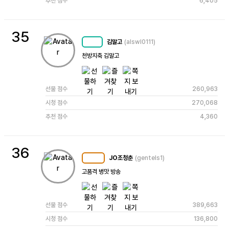
추천 점수
6,405
35
김말고
(alswl0111)
MC
49
천방지축 김말고
선물 점수
260,963
시청 점수
270,068
추천 점수
4,360
36
JO조청춘
(gentels1)
MC
104
고품격 병맛 방송
선물 점수
389,663
시청 점수
136,800