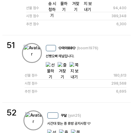
선물 점수
94,400
시청 점수
389,348
추천 점수
6,300
51
♡마야88♡
(boom1976)
MC
7
선빵오빠 채널입니다.
선물 점수
180,613
시청 점수
298,568
추천 점수
6,695
52
꾸달
(yun25)
MC
13
시간대 찾는 중 휴방 공지사항 🩷