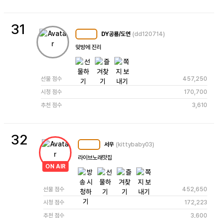
31
DY공룡/도연
(dd120714)
MC
120
맞방에 진리
선물 점수
457,250
시청 점수
170,700
추천 점수
3,610
32
서우
(kittybaby03)
MC
122
라이브노래맛집  
ON AIR
선물 점수
452,650
시청 점수
172,223
추천 점수
3,600