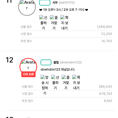
11
시우
(lee101112)
MC
72
❤️ 1부 오후1~3시 / 2부 오후 7~11시 ❤️
선물 점수
1,069,850
시청 점수
72,255
추천 점수
14,745
12
올킬
(dnwhdrnr123)
MC
74
dnwhdrnr123 채널입니다.
ON AIR
선물 점수
389,450
시청 점수
678,743
추천 점수
8,160