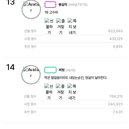
13
봉심이
(minji7979)
MC
99
19 고수위
선물 점수
622,063
시청 점수
433,125
추천 점수
9,835
14
버핏
(opsj)
MC
72
작은 발걸음이라도 내딛는순간, 현실이 달라진다.
선물 점수
769,213
시청 점수
240,923
추천 점수
7,420