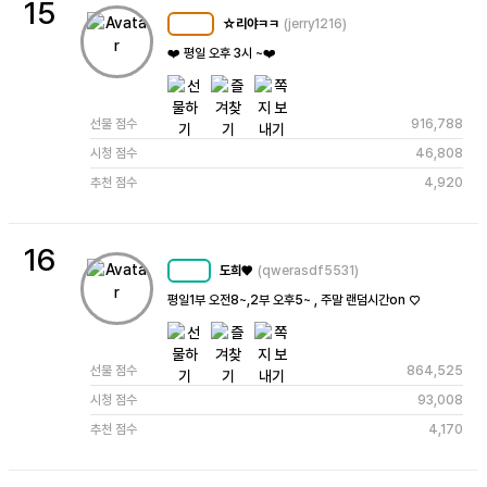
15
☆리야ㅋㅋ
(jerry1216)
MC
114
❤️ 평일 오후 3시 ~❤️
선물 점수
916,788
시청 점수
46,808
추천 점수
4,920
16
도희♥
(qwerasdf5531)
MC
68
평일1부 오전8~,2부 오후5~ , 주말 랜덤시간on ♡
선물 점수
864,525
시청 점수
93,008
추천 점수
4,170