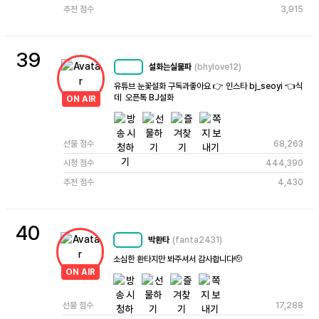
추천 점수
3,915
39
설화는실물파
(bhylove12)
MC
48
유튜브 눈꽃설화 구독과좋아요 👉 인스타 bj_seoyi 👈식
데  오픈톡 BJ설화
ON AIR
선물 점수
68,263
시청 점수
444,390
추천 점수
4,430
40
박환타
(fanta2431)
MC
48
소심한 환타지만 봐주셔서 감사합니다🫡
ON AIR
선물 점수
17,288