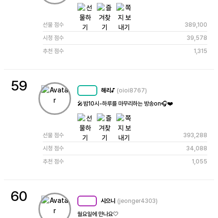
선물 점수
389,100
시청 점수
39,578
추천 점수
1,315
59
해리♪
(oioi8767)
MC
74
🎤밤10시-하루를 마무리하는 방송on🎧❤️
선물 점수
393,288
시청 점수
34,088
추천 점수
1,055
60
시으니
(jeonger4303)
MC
96
월요일에 만나요🤍