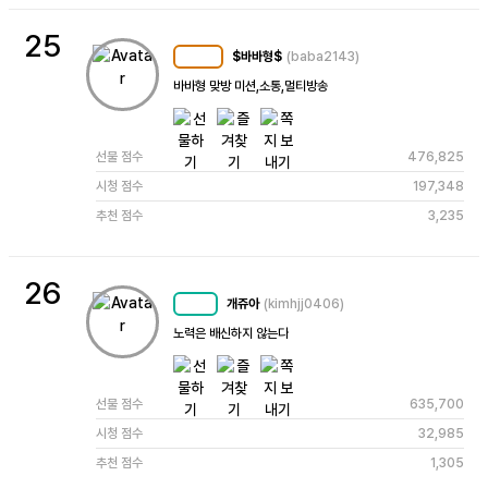
25
$바바형$
(baba2143)
MC
122
바바형 맞방 미션,소통,멀티방송
선물 점수
476,825
시청 점수
197,348
추천 점수
3,235
26
개쥬아
(kimhjj0406)
MC
49
노력은 배신하지 않는다
선물 점수
635,700
시청 점수
32,985
추천 점수
1,305