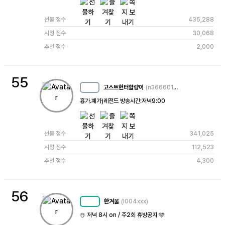
선물 점수
435,288
시청 점수
30,068
추천 점수
2,000
55
고스트헌터할량이
(n3666015109357240420)
MC
17
흉가.폐가)레전드 방송시간:저녁9:00 
선물 점수
341,025
시청 점수
112,523
추천 점수
4,300
56
한겨울
(l004xxx)
MC
69
☃️ 저녁 8시 on / 주2회 휴방공지 🩵